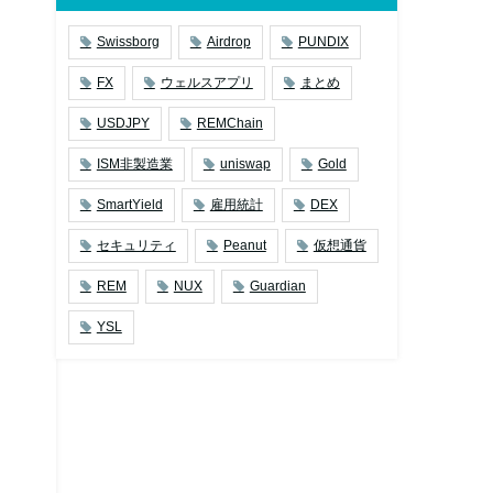
Swissborg
Airdrop
PUNDIX
FX
ウェルスアプリ
まとめ
USDJPY
REMChain
ISM非製造業
uniswap
Gold
SmartYield
雇用統計
DEX
セキュリティ
Peanut
仮想通貨
REM
NUX
Guardian
YSL