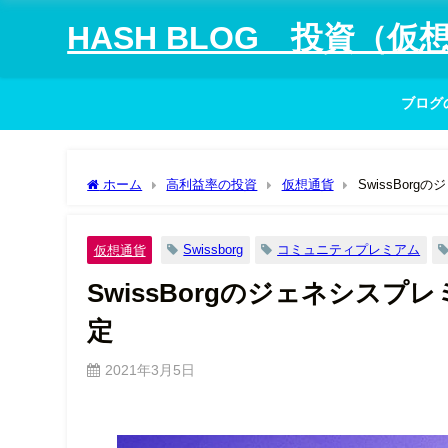
HASH BLOG 投資（
ブログ
ホーム
高利益率の投資
仮想通貨
SwissBor
Swissborg
コミュニティプレミアム
仮想通貨
SwissBorgのジェネシス
定
2021年3月5日