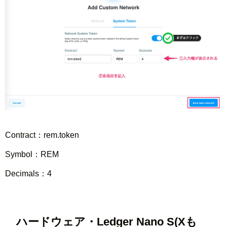
Contract：
rem.token
Symbol：REM
Decimals：4
ハードウェア・Ledger Nano S(Xも