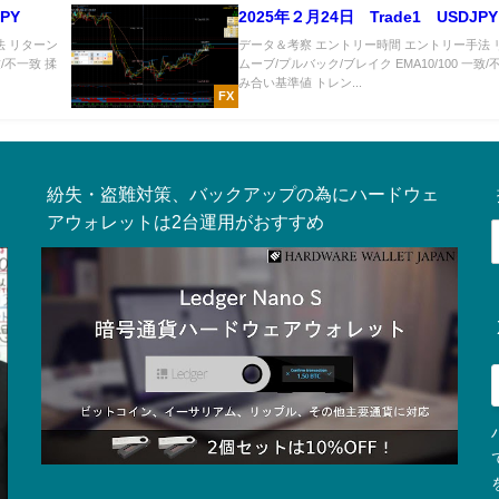
PY
2025年２月24日 Trade1 USDJPY
法 リターン
データ＆考察 エントリー時間 エントリー手法 
致/不一致 揉
ムーブ/プルバック/ブレイク EMA10/100 一致/
み合い基準値 トレン...
FX
紛失・盗難対策、バックアップの為にハードウェ
アウォレットは2台運用がおすすめ