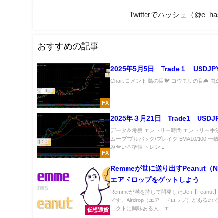
Twitterでハッシュ（@e_
おすすめの記事
2025年5月5日 Trade１ USDJP
Chart コメント 鳥の目🐦 コウモリの目🦇 虫の目
FX
2025年３月21日 Trade1 USDJ
データ＆考察 エントリー時間 エントリー手
ムーブ/プルバック/ブレイク EMA10/100 一
み合い基準値 トレン...
FX
Remmeが世に送り出すPeanut（
エアドロップをゲットしよう
Remmeが満を持して開発したDefi【Peanu
です。Airdrop（エアードロップ）があるの
ェクトに興味ある人、エ...
仮想通貨