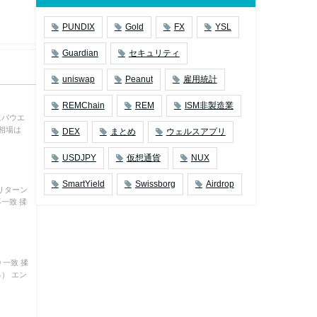
PUNDIX
Gold
FX
YSL
Guardian
セキュリティ
uniswap
Peanut
雇用統計
REMChain
REM
ISM非製造業
頃にパウエ
相場は
DEX
まとめ
ウェルスアプリ
USDJPY
仮想通貨
NUX
SmartYield
Swissborg
Airdrop
リターン
不一致 揉
0 一致 揉
る） エン