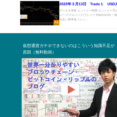
2025年３月13日 Trade１ USDJ
データ＆考察 エントリー時間 エントリー手
ムーブ/プルバック/ブレイク EMA10/100 一
み合い基準値 トレン...
FX
仮想通貨ガチホできないのはこういう知識不足が
原因（無料動画）