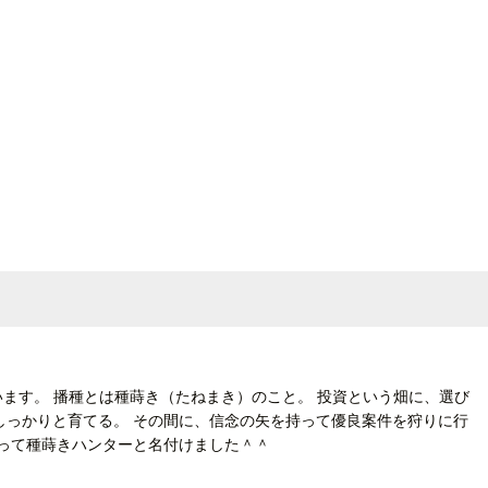
ています。 播種とは種蒔き（たねまき）のこと。 投資という畑に、選び
しっかりと育てる。 その間に、信念の矢を持って優良案件を狩りに行
じって種蒔きハンターと名付けました＾＾