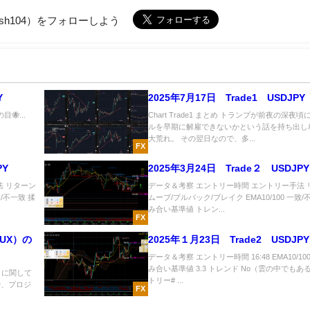
hash104）をフォローしよう
Y
2025年7月17日 Trade1 USDJPY
🐝...
Chart Trade1 まとめ トランプが前夜の深夜
ルを早期に解雇できないかという話を持ち出し
大荒れ。 その翌日なので、多...
FX
PY
2025年3月24日 Trade２ USDJPY
法 リターン
データ＆考察 エントリー時間 エントリー手法 
致/不一致 揉
ムーブ/プルバック/ブレイク EMA10/100 一致/
み合い基準値 トレン...
FX
NUX）の
2025年１月23日 Trade2 USDJPY
データ＆考察 エントリー時間 16:48 EMA10/10
み合い基準値 3.3 トレンド No（雲の中でもあ
t】に関して
トリー# ...
で、プロジ
FX